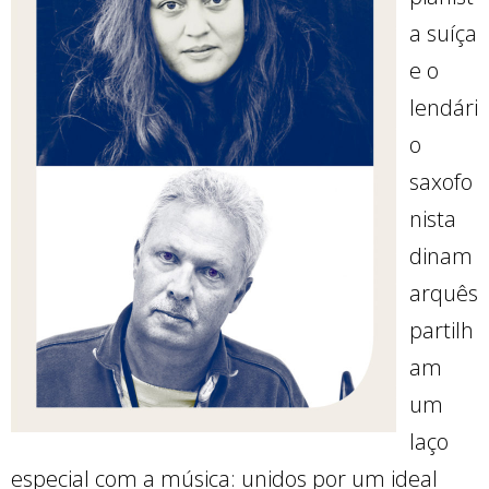
a suíça
e o
lendári
o
saxofo
nista
dinam
arquês
partilh
am
um
laço
especial com a música: unidos por um ideal