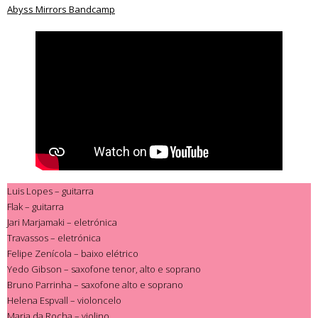
Abyss Mirrors Bandcamp
Luis Lopes – guitarra
Flak – guitarra
Jari Marjamaki – eletrónica
Travassos – eletrónica
Felipe Zenícola – baixo elétrico
Yedo Gibson – saxofone tenor, alto e soprano
Bruno Parrinha – saxofone alto e soprano
Helena Espvall – violoncelo
Maria da Rocha – violino