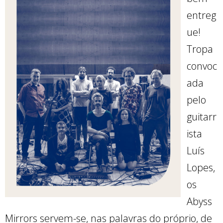
entreg
ue!
Tropa
convoc
ada
pelo
guitarr
ista
Luís
Lopes,
os
Abyss
Mirrors servem-se, nas palavras do próprio, de