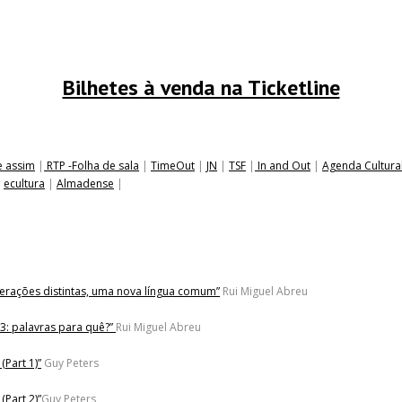
Bilhetes à venda na Ticketline
e assim
|
RTP -Folha de sala
|
TimeOut
|
JN
|
TSF
|
In and Out
|
Agenda Cultura
|
ecultura
|
Almadense
|
 gerações distintas, uma nova língua comum”
Rui Miguel Abreu
3: palavras para quê?”
Rui Miguel Abreu
(Part 1)”
Guy Peters
(Part 2)”
Guy Peters