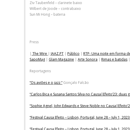
Ziv Taubenfeld – clarinete baixo
Wilbert de Joode – contrabaixo
Sun Mi Hong – bateria
Press
|
The Wire
|
JAAZ.PT
|
Público
|
RTP- Uma noite em forma d
SapoMag
|
Glam Magazine
|
Arte Sonora
|
Rimas e batidas
Reportagens
“Os aviões e o jazz “
Gonçalo Falcão
“Carlos Bica e Susana Santos Silva no Causa|Efeito’23: duas
“Sophie Agnel, John Edwards e Steve Noble no Causa|Efeito’2
“Festival Causa Efeito – Lisbon, Portugal, June 28 – July 1, 2023 
“Festival Causa Efeito – Lisbon, Portugal, June 28 – July 1, 2023 