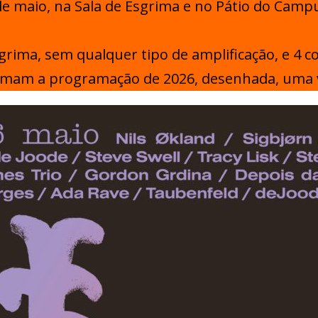
 de maio, na Sala de Esgrima e no Pátio do Cam
sgrima, sem qualquer tipo de amplificação, e 4 
ormam a programação de 2026, desenhada, uma v