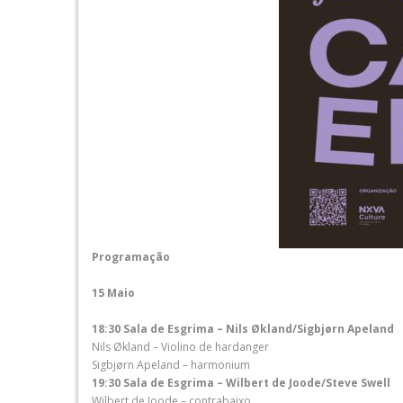
Programação
15 Maio
18:30 Sala de Esgrima – Nils Økland/Sigbjørn Apeland
Nils Økland – Violino de hardanger
Sigbjørn Apeland – harmonium
19:30 Sala de Esgrima – Wilbert de Joode/Steve Swell
Wilbert de Joode – contrabaixo