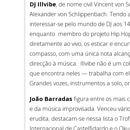
DJ Illvibe
, de nome civil Vincent von 
Alexander von Schlippenbach. Tendo ap
interessar-se pelo mundo de DJ aos 14 
enquanto membro do projeto Hip Hop L
diretamente ao vivo, os esticar e encu
compasso, com uma única nota alcança
direcção à música. Illvibe não é um col
que encontra neles — trabalha com ele
Grandes vozes, instrumentos a solo, or
João Barradas
figura entre os mais 
e da música improvisada. Venceu vário
erudita; destacam-se nessa lista o Tr
Internacional de Castelfidardo e o Ok