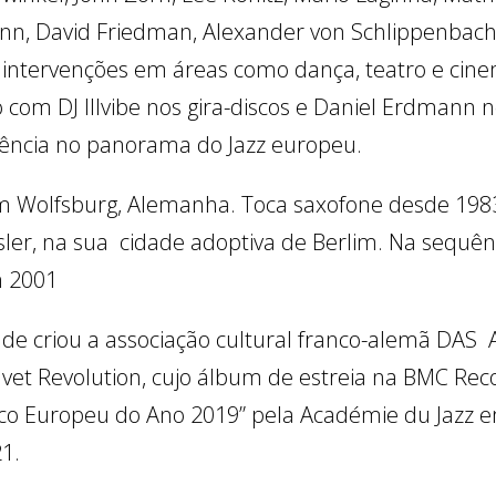
nn, David Friedman, Alexander von Schlippenbach, 
e intervenções em áreas como dança, teatro e cin
o com DJ Illvibe nos gira-discos e Daniel Erdmann
rência no panorama do Jazz europeu.
Wolfsburg, Alemanha. Toca saxofone desde 1983 
sler, na sua cidade adoptiva de Berlim. Na sequê
em 2001
nde criou a associação cultural franco-alemã DAS
lvet Revolution, cujo álbum de estreia na BMC Rec
ico Europeu do Ano 2019” pela Académie du Jazz e
21.