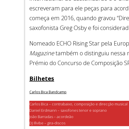
escreveram para ele peças para acorde
começa em 2016, quando gravou “Direct
saxofonista Greg Osby e foi considera
Nomeado ECHO Rising Star pela Europe
Magazine
também o distinguiu nessa 
Prémio do Concurso de Composição SPA
Bilhetes
Carlos Bica Bandcamp
Carlos Bica – contrabaixo, composição e direcção musica
Daniel Erdmann – saxofones tenor e soprano
João Barradas – acordeão
DJ Illvibe – gira-discos