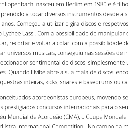
Schlippenbach, nasceu em Berlim em 1980 e é filho 
rendido a tocar diversos instrumentos desde a sua
anos. Começou a utilizar o gira-discos e respetiv
ychee Lassi. Com a possibilidade de manipular os
rtar, recortar e voltar a colar, com a possibilidad
r universos musicais, conseguiu nas sessões de
eccionador sentimental de discos, simplesmente util
s. Quando IIlvibe abre a sua mala de discos, enco
questras inteiras, kicks, snares e basedrums ou ca
conceituados acordeonistas europeus, movendo-se 
s prestigiados concursos internacionais para o s
oféu Mundial de Acordeão (CMA), o Coupe Mondale 
ud Istra International Competition. No campo da m