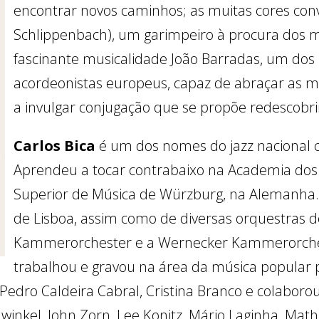
encontrar novos caminhos; as muitas cores convo
Schlippenbach), um garimpeiro à procura dos m
fascinante musicalidade João Barradas, um dos
acordeonistas europeus, capaz de abraçar as ma
a invulgar conjugação que se propõe redescobr
Carlos Bica
é um dos nomes do jazz nacional c
Aprendeu a tocar contrabaixo na Academia dos
Superior de Música de Würzburg, na Alemanha
de Lisboa, assim como de diversas orquestras 
Kammerorchester e a Wernecker Kammerorchest
trabalhou e gravou na área da música popular 
 Pedro Caldeira Cabral, Cristina Branco e colabo
inkel, John Zorn, Lee Konitz, Mário Laginha, Mathi