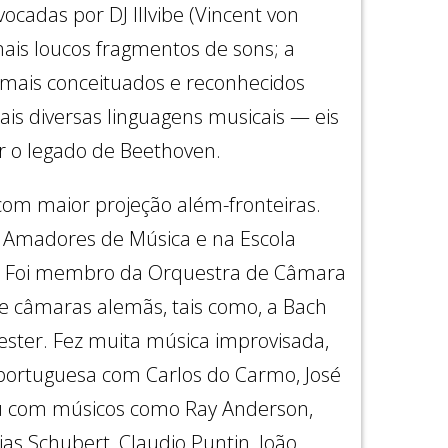
cadas por DJ Illvibe (Vincent von
ais loucos fragmentos de sons; a
 mais conceituados e reconhecidos
is diversas linguagens musicais — eis
ir o legado de Beethoven.
om maior projeção além-fronteiras.
 Amadores de Música e na Escola
. Foi membro da Orquestra de Câmara
de câmaras alemãs, tais como, a Bach
er. Fez muita música improvisada,
portuguesa com Carlos do Carmo, José
rou com músicos como Ray Anderson,
as Schubert, Claudio Puntin, João