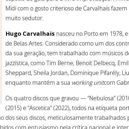
Midi com o gosto criterioso de Carvalhais faze
muito sedutor.
Hugo Carvalhais
nasceu no Porto em 1978, e
de Belas Artes. Considerado como um dos contra
da sua geração, tem trabalhado com músicos de
jazzística, como Tim Berne, Benoit Delbecq, Emile
Sheppard, Sheila Jordan, Dominique Pifarély, 
enquanto mantém a sua
working unit
com Gabri
Os quatro discos que gravou — “Nebulosa” (2010),
(2015) e “Ascetica” (2022), todos na etiqueta 
ão dos seus discos, meticulosamente trabalhados p
idos com entusiasmo pela crítica nacional e inte