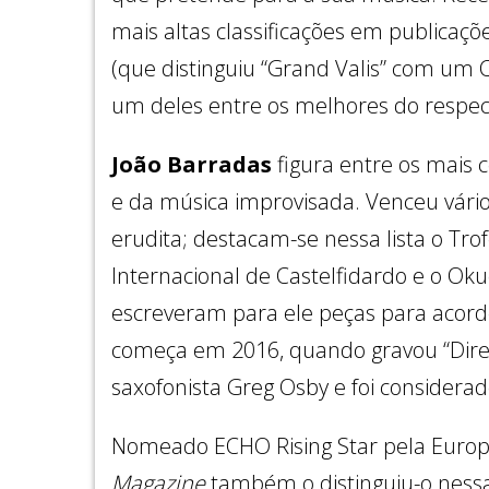
mais altas classificações em publicaç
(que distinguiu “Grand Valis” com um Ch
um deles entre os melhores do respect
João Barradas
figura entre os mais 
e da música improvisada. Venceu vário
erudita; destacam-se nessa lista o Tr
Internacional de Castelfidardo e o Ok
escreveram para ele peças para acorde
começa em 2016, quando gravou “Direct
saxofonista Greg Osby e foi considera
Nomeado ECHO Rising Star pela Europe
Magazine
também o distinguiu-o ness