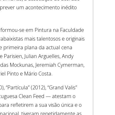
m prever um acontecimento inédito
 formou-se em Pintura na Faculdade
baixistas mais talentosos e originais
 primeira plana da actual cena
 Parisien, Julian Arguelles, Andy
Liudas Mockunas, Jeremiah Cymerman,
el Pinto e Mário Costa.
 “Partícula” (2012), “Grand Valis”
portuguesa Clean Feed — atestam o
ara refletirem a sua visão única e o
rnacional, tiveram repetidamente as