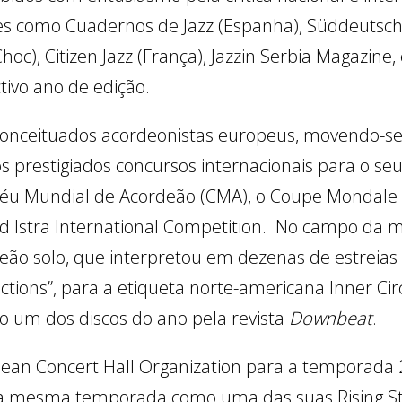
ões como Cuadernos de Jazz (Espanha), Süddeutsc
oc), Citizen Jazz (França), Jazzin Serbia Magazine,
ivo ano de edição.
conceituados acordeonistas europeus, movendo-se 
s prestigiados concursos internacionais para o s
oféu Mundial de Acordeão (CMA), o Coupe Mondale 
ud Istra International Competition. No campo da m
ão solo, que interpretou em dezenas de estreias 
ions”, para a etiqueta norte-americana Inner Circ
do um dos discos do ano pela revista
Downbeat
.
an Concert Hall Organization para a temporada 2
a mesma temporada como uma das suas Rising Sta